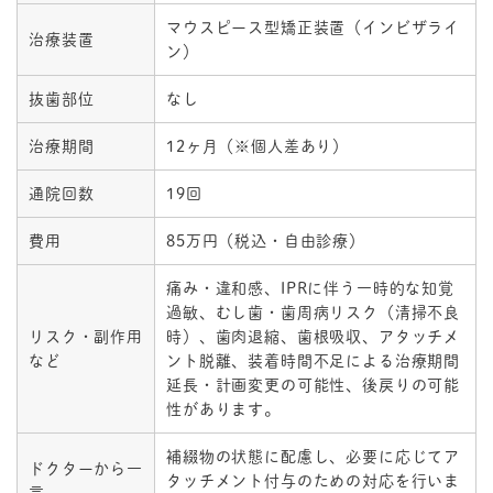
マウスピース型矯正装置（インビザライ
治療装置
ン）
抜歯部位
なし
治療期間
12ヶ月（※個人差あり）
通院回数
19回
費用
85万円（税込・自由診療）
痛み・違和感、IPRに伴う一時的な知覚
過敏、むし歯・歯周病リスク（清掃不良
リスク・副作用
時）、歯肉退縮、歯根吸収、アタッチメ
など
ント脱離、装着時間不足による治療期間
延長・計画変更の可能性、後戻りの可能
性があります。
補綴物の状態に配慮し、必要に応じてア
ドクターから一
タッチメント付与のための対応を行いま