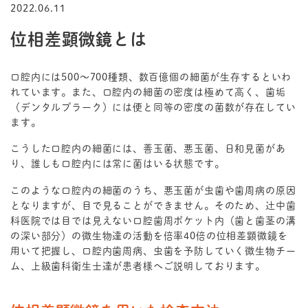
2022.06.11
位相差顕微鏡とは
口腔内には500〜700種類、数百億個の細菌が生存するといわ
れています。また、口腔内の細菌の密度は極めて高く、歯垢
（デンタルプラーク）には便と同等の密度の菌数が存在してい
ます。
こうした口腔内の細菌には、善玉菌、悪玉菌、日和見菌があ
り、誰しも口腔内には常に菌はいる状態です。
このような口腔内の細菌のうち、悪玉菌が虫歯や歯周病の原因
となりますが、目で見ることができません。そのため、辻中歯
科医院では目では見えない口腔歯周ポケット内（歯と歯茎の溝
の深い部分）の微生物達の活動を倍率40倍の位相差顕微鏡を
用いて把握し、口腔内歯周病、虫歯を予防していく微生物チー
ム、上級歯科衛生士達が患者様へご説明しております。