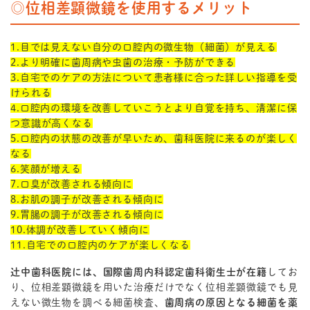
◎位相差顕微鏡を使用するメリット
1.目では見えない自分の口腔内の微生物（細菌）が見える
2.より明確に歯周病や虫歯の治療・予防ができる
3.自宅でのケアの方法について患者様に合った詳しい指導を受
けられる
4.口腔内の環境を改善していこうとより自覚を持ち、清潔に保
つ意識が高くなる
5.口腔内の状態の改善が早いため、歯科医院に来るのが楽しく
なる
6.笑顔が増える
7.口臭が改善される傾向に
8.お肌の調子が改善される傾向に
9.胃腸の調子が改善される傾向に
10.体調が改善していく傾向に
11.自宅での口腔内のケアが楽しくなる
辻中歯科医院には、国際歯周内科認定歯科衛生士が在籍
してお
り、位相差顕微鏡を用いた治療だけでなく位相差顕微鏡でも見
えない微生物を調べる細菌検査、
歯周病の原因となる細菌を薬