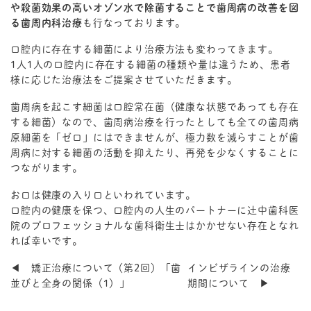
や殺菌効果の高いオゾン水で除菌することで歯周病の改善を図
る歯周内科治療
も行なっております。
口腔内に存在する細菌により治療方法も変わってきます。
1人1人の口腔内に存在する細菌の種類や量は違うため、患者
様に応じた治療法をご提案させていただきます。
歯周病を起こす細菌は口腔常在菌（健康な状態であっても存在
する細菌）なので、歯周病治療を行ったとしても全ての歯周病
原細菌を「ゼロ」にはできませんが、極力数を減らすことが歯
周病に対する細菌の活動を抑えたり、再発を少なくすることに
つながります。
お口は健康の入り口といわれています。
口腔内の健康を保つ、口腔内の人生のパートナーに辻中歯科医
院のプロフェッショナルな歯科衛生士はかかせない存在となれ
れば幸いです。
◀ 矯正治療について（第2回）「歯
インビザラインの治療
並びと全身の関係（1）」
期間について ▶