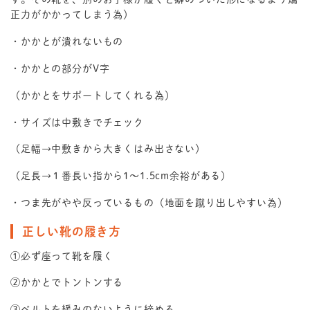
正力がかかってしまう為）
・かかとが潰れないもの
・かかとの部分がV字
（かかとをサポートしてくれる為）
・サイズは中敷きでチェック
（足幅→中敷きから大きくはみ出さない）
（足長→１番長い指から1〜1.5cm余裕がある）
・つま先がやや反っているもの（地面を蹴り出しやすい為）
正しい靴の履き方
①必ず座って靴を履く
②かかとでトントンする
③ベルトを緩みのないように締める