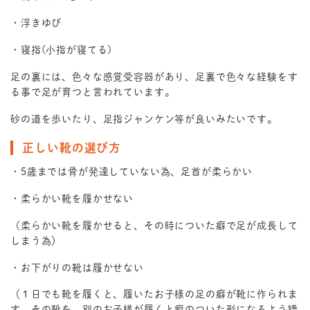
・浮きゆび
・寝指(小指が寝てる)
足の裏には、色々な感覚受容器があり、足裏で色々な経験をす
る事で足が育つと言われています。
砂の道を歩いたり、足指ジャンケン等が良いみたいです。
正しい靴の選び方
・5歳までは骨が発達していない為、足首が柔らかい
・柔らかい靴を履かせない
（柔らかい靴を履かせると、その時についた癖で足が成長して
しまう為）
・お下がりの靴は履かせない
（１日でも靴を履くと、履いたお子様の足の癖が靴に作られま
す。その靴を、別のお子様が履くと癖のついた形になるよう矯