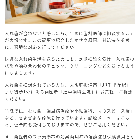
入れ歯が合わないと感じたら、早めに歯科医師に相談すること
が大切です。この記事で紹介した症状や原因、対処法を参考
に、適切な対応を行ってください。
快適な入れ歯生活を送るためにも、定期検診を受け、入れ歯の
状態や噛み合わせのチェック、クリーニングなどを受けるよう
にしましょう。
入れ歯を検討されている方は、大阪府摂津市「JR千里丘駅」
より徒歩1分にある歯医者「辻中歯科医院」にお気軽にご相談
ください。
当院では、むし歯・歯周病治療や小児歯科、マウスピース矯正
など、さまざまな診療を行っています。診療メニューは
こち
ら
、
仮予約
も受付しておりますので、ぜひご活用ください。
◀ 歯医者のフッ素塗布の効果
歯周病の治療費は保険適用とな